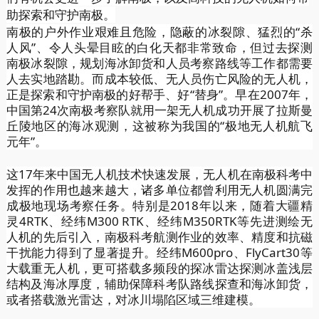
助探索和守护南极。
南极的户外作业艰难且危险，隐蔽的冰裂隙、猛烈的“杀
人风”、令人头晕目眩的白化天都非常致命，但过去探测
南极冰裂隙，规划海冰卸货和人员考察路线等工作都需要
人去实地踏勘。而成本较低、无人员伤亡风险的无人机，
正是探索和守护南极的好帮手、好“替身”。早在2007年，
中国第24次南极考察队就用一架无人机成功开展了拉斯曼
丘陵地区的海冰观测，这被称为我国的“极地无人机航飞
元年”。
这17年来中国无人机技术快速发展，无人机在南极科考中
发挥的作用也越来越大，诸多单位都曾利用无人机圆满完
成极地现场考察任务。特别是2018年以来，随着大疆精
灵4RTK、经纬M300 RTK、经纬M350RTK等先进测绘无
人机的先后引入，南极科考航测作业的效率、精度和抗磁
干扰能力得到了显著提升。经纬M600pro、FlyCart30等
大载重无人机，更可搭载多频段的探冰雷达探测冰盖浅层
结构及海冰厚度，辅助保障科考队路线探查和海冰卸货，
或者搭载激光雷达，对冰川塌陷区域三维建模。