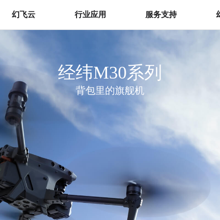
幻飞云
行业应用
服务支持
云平台
环境保护
无人机
幻飞挂载
行业无人机负载
监测宝
应急消防
经纬M30系列
公安应用
背包里的旗舰机
城管执法
经纬4系列
DJI FLYCART 100