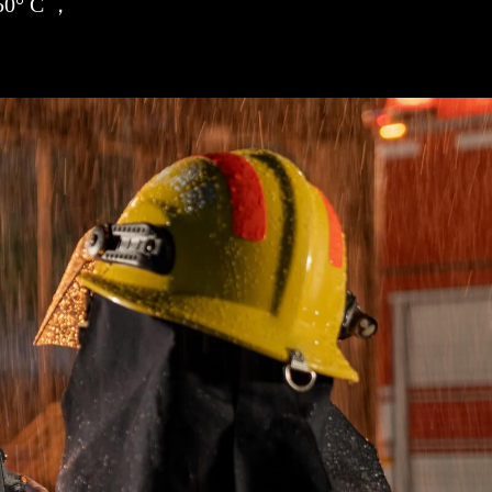
° C ，